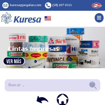
kuresa@pegafan.com
(511) 207 0555
Cintas Impresas
VER MÁS