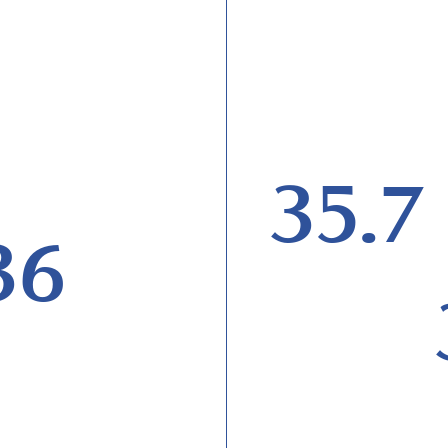
35.7
36