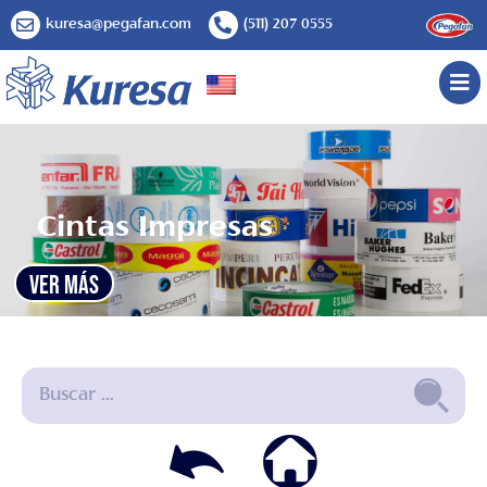
kuresa@pegafan.com
(511) 207 0555
Cintas Impresas
VER MÁS