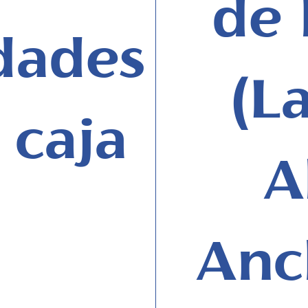
de 
dades
(L
 caja
A
Anc