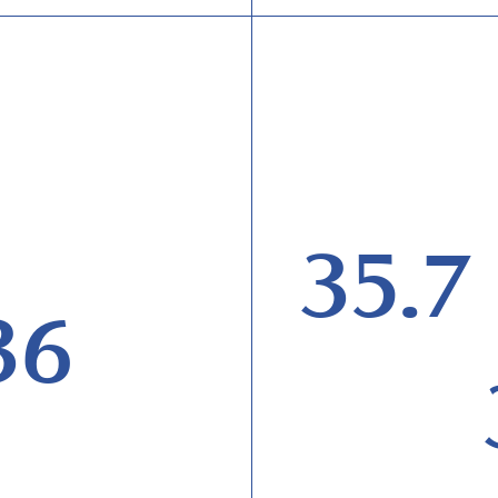
35.7
36