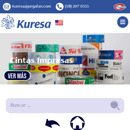
kuresa@pegafan.com
(511) 207 0555
Cintas Impresas
VER MÁS