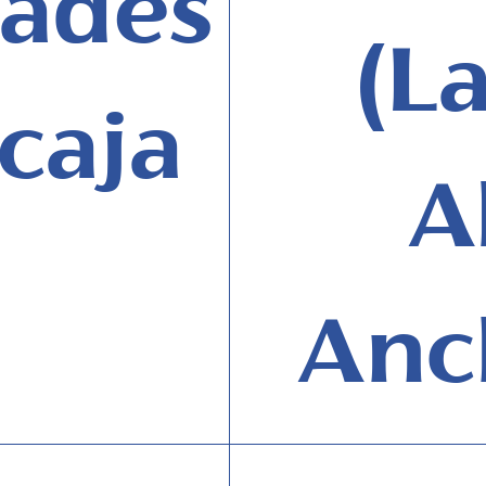
ades
(L
caja
A
Anc