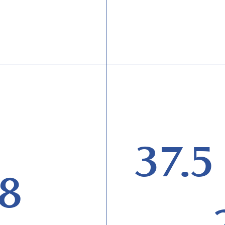
37.5
8