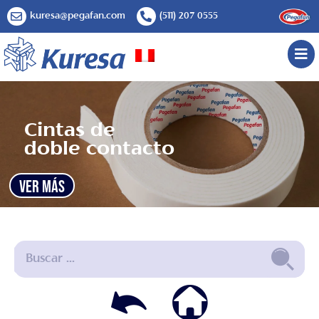
kuresa@pegafan.com
(511) 207 0555
Cintas de
doble contacto
VER MÁS