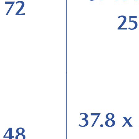
72
25
37.8 x
48