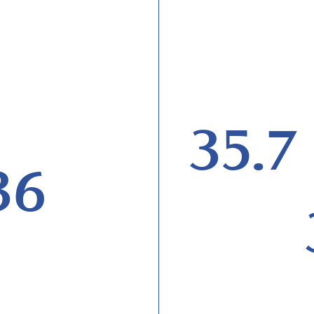
35.7
36