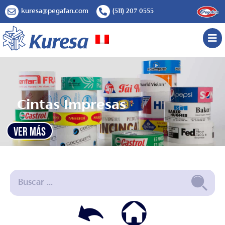
kuresa@pegafan.com
(511) 207 0555
Cintas Impresas
VER MÁS